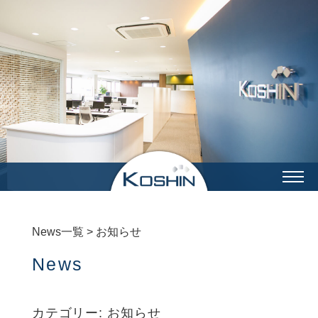
企業情報
事業内容
製作実績
光伸の強み
採用情報
RECRUIT
採用トップ
新卒採用
中途採用
福利厚生
先輩インタビュー
News一覧
>
お知らせ
機械設計グループ
制御設計グループ
営業購買グループ
総務グループ
News
加工グループ
組立グループ
品質保証グループ
カテゴリー:
お知らせ