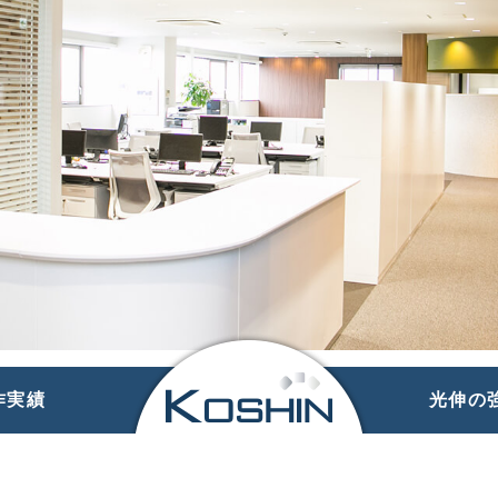
企業情報
事業内容
製作実績
光伸の強み
作実績
光伸の
RECRUIT
採用トップ
新卒採用
中途採用