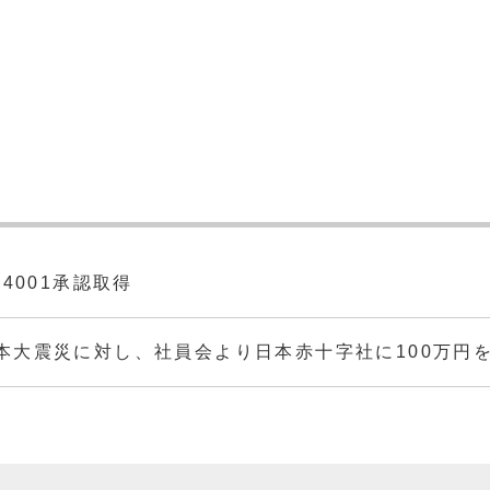
先輩インタビュー
機械設計グループ
制御設計グループ
総務グループ
加工グループ
品質保証グループ
14001承認取得
本大震災に対し、社員会より日本赤十字社に100万円