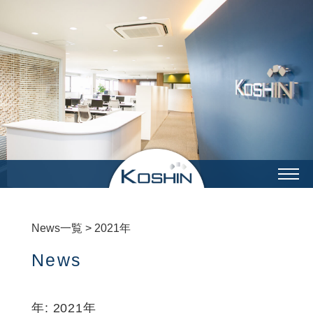
企業情報
事業内容
製作実績
光伸の強み
採用情報
RECRUIT
採用トップ
新卒採用
中途採用
福利厚生
先輩インタビュー
News一覧
>
2021年
機械設計グループ
制御設計グループ
営業購買グループ
総務グループ
News
加工グループ
組立グループ
品質保証グループ
年:
2021年