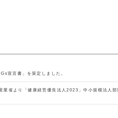
先輩インタビュー
機械設計グループ
制御設計グループ
総務グループ
加工グループ
品質保証グループ
DGs宣言書」を策定しました。
産業省より「健康経営優良法人2023」中小規模法人