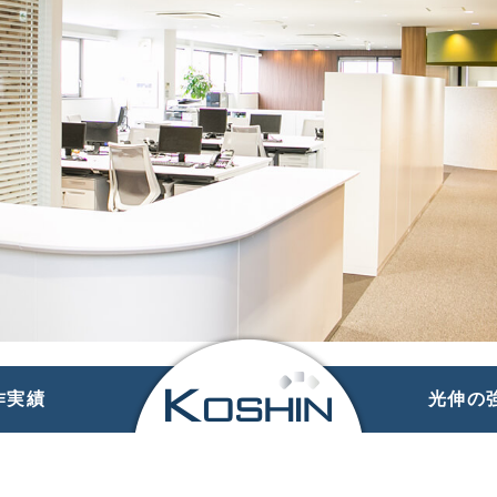
企業情報
事業内容
製作実績
光伸の強み
作実績
光伸の
RECRUIT
採用トップ
新卒採用
中途採用