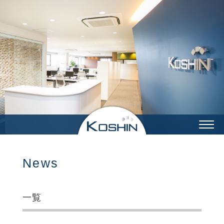
企業情報
事業内容
製作実績
光伸の強み
採用情報
RECRUIT
採用トップ
新卒採用
中途採用
福利厚生
先輩インタビュー
News
機械設計グループ
制御設計グループ
営業購買グループ
総務グループ
加工グループ
組立グループ
一覧
品質保証グループ