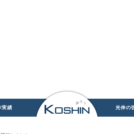
企業情報
事業内容
製作実績
光伸の強み
作実績
光伸の
RECRUIT
採用トップ
新卒採用
中途採用