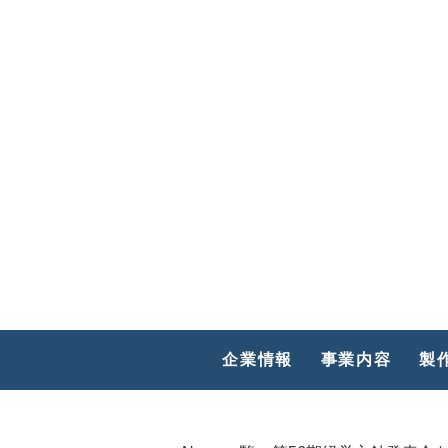
HOME
大阪府八尾市竹渕東1丁目23番地
TEL 06-6760-1511
企業情報
事業内容
製
info@kk-koshin.net
https://www.kk-koshin.net/