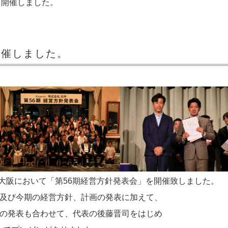
を開催しました。
先輩インタビュー
機械設計グループ
制御設計グループ
開催しました。
総務グループ
加工グループ
品質保証グループ
ア大阪において「第56期経営方針発表会」を開催致しました。
告及び今期の経営方針、計画の発表に加えて、
画の発表も合わせて、代表の後藤晋司をはじめ